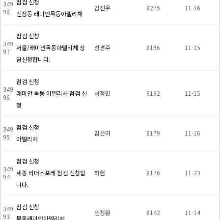
점검 신청
349
김진우
8275
11-16
98
신정동 래미안목동아델리체
점검 신청
349
서울/래미안목동아델리체 상
성경주
8196
11-15
97
담신청합니다.
점검 신청
349
래미안 목동 아델리체 점검 신
허정민
8192
11-15
96
청
점검 신청
349
김은여
8179
11-16
95
아델리체
점검 신청
349
세종 리더스포레 점검 신청합
허헌
8176
11-23
94
니다.
점검 신청
349
임정환
8142
11-14
93
목동래미안아델리체