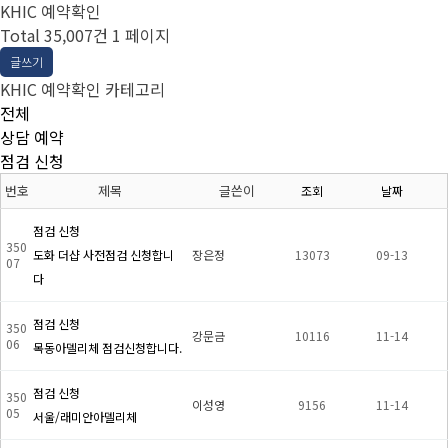
KHIC 예약확인
Total 35,007건
1 페이지
글쓰기
KHIC 예약확인 카테고리
전체
상담 예약
점검 신청
번호
제목
글쓴이
조회
날짜
점검 신청
350
도화 더샵 사전점검 신청합니
장은정
13073
09-13
07
다
점검 신청
350
강문금
10116
11-14
06
목동아델리체 점검신청합니다.
점검 신청
350
이성영
9156
11-14
05
서울/래미안아델리체