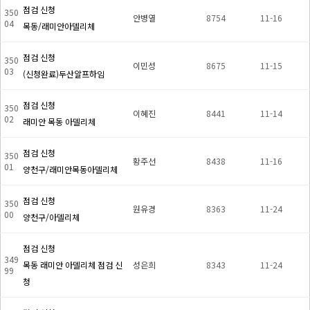
점검 신청
350
안병열
8754
11-16
04
목동/래미안아델리체
점검 신청
350
이민성
8675
11-15
03
(신청완료)두산알프하임
점검 신청
350
이혜진
8441
11-14
02
래미안 목동 아델리체
점검 신청
350
황주선
8438
11-16
01
양천구/래미안목동아델리체
점검 신청
350
원유경
8363
11-24
00
양천구/아델리체
점검 신청
349
목동 래미안 아델리체 점검 신
성은희
8343
11-24
99
청