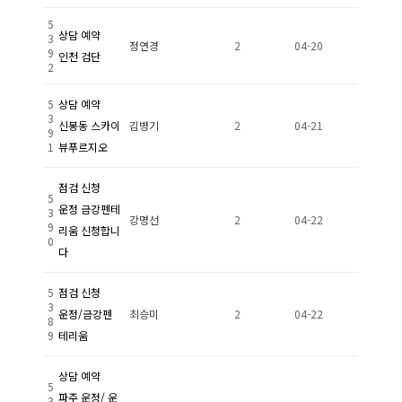
5
상담 예약
3
정연경
2
04-20
9
인천 검단
2
5
상담 예약
3
신봉동 스카이
김병기
2
04-21
9
1
뷰푸르지오
점검 신청
5
운정 금강펜테
3
강명선
2
04-22
9
리움 신청합니
0
다
5
점검 신청
3
운정/금강펜
최승미
2
04-22
8
9
테리움
상담 예약
5
파주 운정/ 운
3