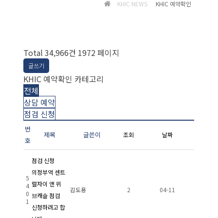
KHIC NEWS
KHIC 예약확인
Total 34,966건
1972 페이지
글쓰기
KHIC 예약확인 카테고리
전체
상담 예약
점검 신청
번
제목
글쓴이
조회
날짜
호
점검 신청
의정부역 센트
5
럴자이 앤 위
4
김도용
2
04-11
0
브캐슬 점검
1
신청하려고 합