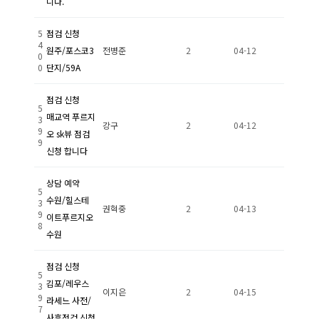
니다.
5
점검 신청
4
원주/포스코3
전병준
2
04-12
0
0
단지/59A
점검 신청
5
매교역 푸르지
3
강구
2
04-12
9
오 sk뷰 점검
9
신청 합니다
상담 예약
5
수원/힐스테
3
권혁중
2
04-13
9
이트푸르지오
8
수원
점검 신청
5
김포/레우스
3
이지은
2
04-15
9
라세느 사전/
7
사후점검 신청