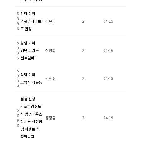
5
상담 예약
3
덕은 / 디에트
김유리
2
04-15
9
6
르 한강
5
상담 예약
3
검단 파라곤
심양희
2
04-16
9
5
센트럴파크
5
상담 예약
3
김선진
2
04-18
9
고양시 덕은동
4
점검 신청
김포한강신도
5
시 범양레우스
3
홍정규
2
04-19
9
라세느 사전점
3
검 이벤트 신
청합니다.