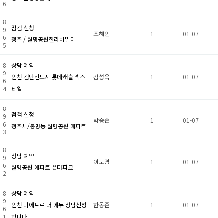
6
8
점검 신청
9
조해인
1
01-07
6
청주 / 월명공원한라비발디
5
8
상담 예약
9
인천 검단신도시 롯데캐슬 넥스
김성욱
1
01-07
6
4
티엘
8
점검 신청
9
박승순
1
01-07
6
청주시/봉명동 월명공원 에피트
3
8
상담 예약
9
이도경
1
01-07
6
월명공원 에피트 온더파크
2
8
상담 예약
9
인천 디에트르 더 에듀 상담신청
한동준
1
01-07
6
1
합니다.