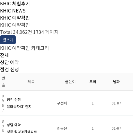
KHIC 체험후기
KHIC NEWS
KHIC 예약확인
KHIC 예약확인
Total 34,962건
1734 페이지
글쓰기
KHIC 예약확인 카테고리
전체
상담 예약
점검 신청
번
제목
글쓴이
조회
날짜
호
8
점검 신청
9
구선희
1
01-07
6
용화동자이1단지
7
8
상담 예약
9
최윤선
1
01-07
6
청주 월명공원에피트