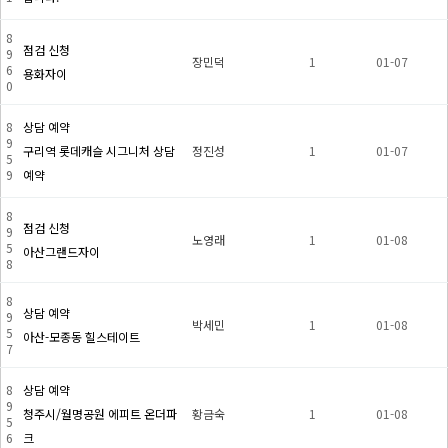
8
점검 신청
9
장민덕
1
01-07
6
용화자이
0
8
상담 예약
9
구리역 롯데캐슬 시그니처 상담
정진성
1
01-07
5
9
예약
8
점검 신청
9
노영래
1
01-08
5
아산그랜드자이
8
8
상담 예약
9
박세민
1
01-08
5
아산-모종동 힐스테이트
7
8
상담 예약
9
청주시/월명공원 에피트 온더파
황금숙
1
01-08
5
6
크