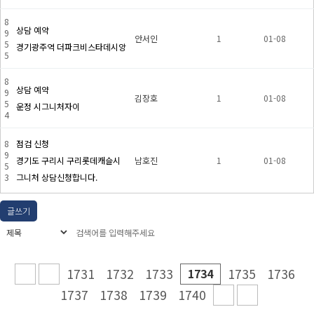
8
상담 예약
9
안서인
1
01-08
5
경기광주역 더파크비스타데시앙
5
8
상담 예약
9
김장호
1
01-08
5
운정 시그니처자이
4
8
점검 신청
9
경기도 구리시 구리롯데캐슬시
남호진
1
01-08
5
3
그니처 상담신청합니다.
글쓰기
1731
1732
1733
1734
1735
1736
1737
1738
1739
1740