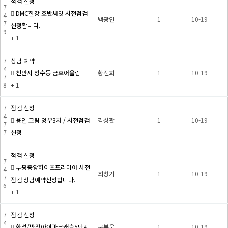
점검 신청
7
DMC한강 호반써밋 사전점검
4
백광인
1
10-19
7
신청합니다.
9
+ 1
7
상담 예약
4
천안시 청수동 금호어울림
황진희
1
10-19
7
8
+ 1
7
점검 신청
4
용인 고림 양우3차 / 사전점검
김성관
1
10-19
7
7
신청
점검 신청
7
부평중앙하이츠프리미어 사전
4
최창기
1
10-19
7
점검 상담예약신청합니다.
6
+ 1
7
점검 신청
4
화성/반정아이파크캐슬5단지
구본웅
1
10-19