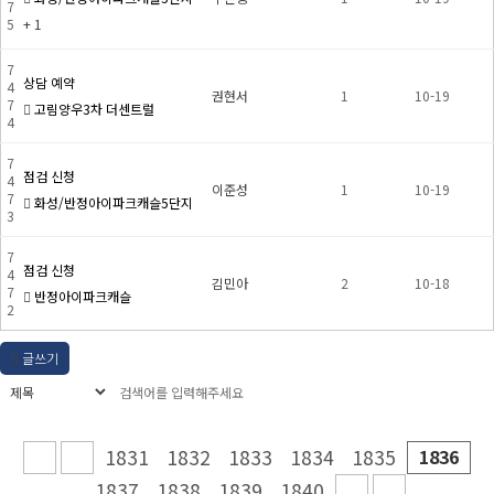
7
5
+ 1
7
상담 예약
4
권현서
1
10-19
7
고림양우3차 더센트럴
4
7
점검 신청
4
이준성
1
10-19
7
화성/반정아이파크캐슬5단지
3
7
점검 신청
4
김민아
2
10-18
7
반정아이파크캐슬
2
글쓰기
1831
1832
1833
1834
1835
1836
1837
1838
1839
1840