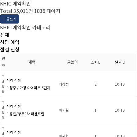
KHIC 예약확인
Total 35,011건
1836 페이지
글쓰기
KHIC 예약확인 카테고리
전체
상담 예약
점검 신청
번
제목
글쓴이
조회
날짜
호
7
점검 신청
4
최창성
2
10-19
8
청주 / 가경 아이파크 5단지
6
7
점검 신청
4
이기원
1
10-19
8
용인/양우3차 더센트럴
5
7
점검 신청
4
이재혁
1
10-19