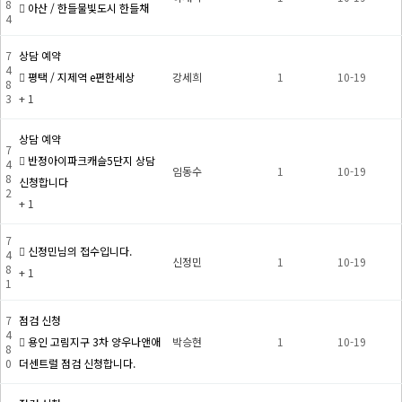
8
아산 / 한들물빛도시 한들채
4
7
상담 예약
4
평택 / 지제역 e편한세상
강세희
1
10-19
8
3
+ 1
상담 예약
7
반정아이파크캐슬5단지 상담
4
임동수
1
10-19
8
신청합니다
2
+ 1
7
신정민님의 접수입니다.
4
신정민
1
10-19
8
+ 1
1
7
점검 신청
4
용인 고림지구 3차 양우나앤애
박승현
1
10-19
8
0
더센트럴 점검 신청합니다.